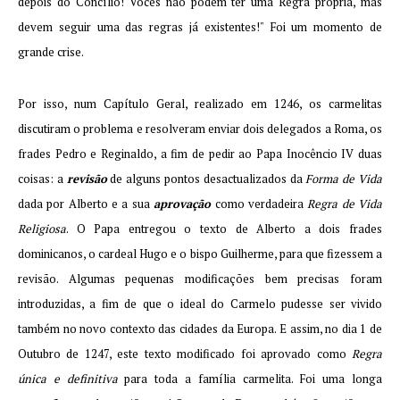
depois do Concílio! Vocês não podem ter uma Regra própria, mas
devem seguir uma das regras já existentes!" Foi um momento de
grande crise.
Por isso, num Capítulo Geral, realizado em 1246, os carmelitas
discutiram o problema e resolveram enviar dois delegados a Roma, os
frades Pedro e Reginaldo, a fim de pedir ao Papa Inocêncio IV duas
coisas: a
revisão
de alguns pontos desactualizados da
Forma de Vida
dada por Alberto e a sua
aprovação
como verdadeira
Regra
de Vida
Religiosa
. O Papa entregou o texto de Alberto a dois frades
dominicanos, o cardeal Hugo e o bispo Guilherme, para que fizessem a
revisão. Algumas pequenas modificações bem precisas foram
introduzidas, a fim de que o ideal do Carmelo pudesse ser vivido
também no novo contexto das cidades da Europa. E assim, no dia 1 de
Outubro de 1247, este texto modificado foi aprovado como
Regra
única e definitiva
para toda a família carmelita. Foi uma longa