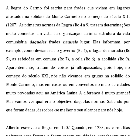
A Regra do Carmo foi escrita para frades que viviam em lugares
afastados na solidão do Monte Carmelo no começo do século XIII
(1207). As primeiras normas da Regra (Rc 4 a 9) trazem determina­ções
muito concretas em vista da organização da infra-estrutura da vida
comunitária
daqueles
frades
naquele
lugar. Elas informam, por
exemplo, como deviam ser: o governo (Rc 4), o lugar de moradia (Rc
5), as refeições em comum (Rc 7), a cela (Rc 6), a acolhida (Rc 9).
Aparentemente, tratam de coisas já ultrapassadas, pois hoje, no
começo do século XXI, nós não vivemos em grutas na solidão do
Monte Carmelo, mas em casas ou em conventos no meio de ci­dades
muito povoadas aqui na América Latina. A diferença é muito grande!
Mas vamos ver qual era o objectivo daquelas normas. Sabendo por
que foram dadas, descobre-se melhor o seu alcance para nós hoje.
Alberto escreveu a Regra em 1207. Quando, em 1238, os carmelitas