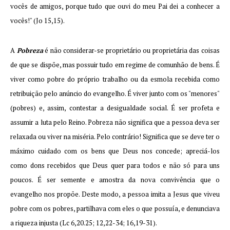
vocês de amigos, porque tudo que ouvi do meu Pai dei a conhecer a
vocês!" (Jo 15,15).
A
Pobreza
é não considerar-se proprietário ou proprietária das coisas
de que se dispõe, mas possuir tudo em regime de comunhão de bens. É
viver como pobre do próprio trabalho ou da esmola recebida como
retribuição pelo anúncio do evangelho. É viver junto com os "menores"
(pobres) e, assim, contestar a desigualdade social. É ser profeta e
assumir a luta pelo Reino. Pobreza não significa que a pessoa deva ser
relaxada ou viver na miséria. Pelo contrário! Significa que se deve ter o
máximo cuidado com os bens que Deus nos concede; apreciá-los
como dons recebidos que Deus quer para todos e não só para uns
poucos. É ser semente e amostra da nova convivência que o
evangelho nos propõe. Deste modo, a pessoa imita a Jesus que viveu
pobre com os pobres, partilhava com eles o que possuía, e denunciava
a riqueza injusta (Lc 6,20.25; 12,22-34; 16,19-31).