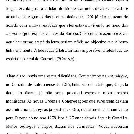
voltaram para Europa e foram morar em cidades, perceberam que a
Regra, escrita para a solidão do Monte Carmelo, devia ser revista e
actualizada. Algumas das normas dadas em 1207 já não estavam de
acordo com a nova realidade que eles estavam vivendo no meio dos
menores
(pobres) nas cidades da Europa. Caso eles fossem observar
aquelas normas ao pé da letra, seriam infiéis ao objectivo que Alberto
tinha em mente. A fidelidade à letra tornaria impossível a fidelidade ao
espírito do ideal do Carmelo (2Cor 3,6).
Além disso, havia uma outra dificuldade. Como vimos na
Introdução
,
no Concílio de Lateranense de 1215, tinha sido decidido que, daquela
data em diante, já não seria possível escrever novas regras
monásticas. As novas Ordens e Congregações que surgissem deviam
assumir uma das regras já existentes. Ora, os carmelitas tinham vindo
para Europa só no ano 1238, isto é, 23 anos depois daquele Concílio.
Muitos teólogos e bispos diziam aos carmelitas: "Vocês nasceram