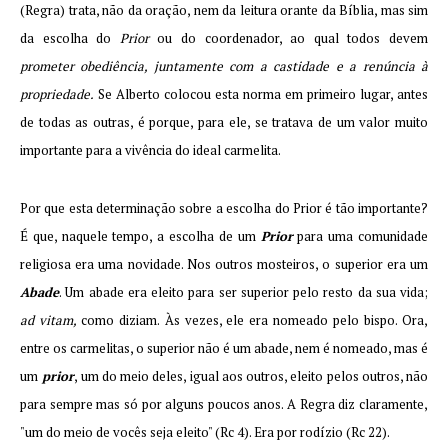
(Regra) trata, não da oração, nem da leitura orante da Bíblia, mas sim
da escolha do
Prior
ou do coordenador, ao qual todos devem
prometer obediência, juntamente com a castidade e a renúncia à
propriedade.
Se Alberto colocou esta norma em primeiro lugar, antes
de todas as outras, é porque, para ele, se tratava de um valor muito
importante para a vivência do ideal carmelita.
Por que esta determinação sobre a escolha do Prior é tão importante?
É que, naquele tempo, a escolha de um
Prior
para uma comunidade
religiosa era uma novidade. Nos outros mosteiros, o superior era um
Abade
. Um abade era eleito para ser superior pelo resto da sua vida;
ad vitam,
como diziam.
Às vezes, ele era nomeado pelo bispo. Ora,
entre os carmelitas, o superior não é um abade, nem é nomeado, mas é
um
prior
, um do meio deles, igual aos outros, eleito pelos outros, não
para sempre mas só por alguns poucos anos. A Regra diz claramente,
"um do meio de vocês seja eleito" (Rc 4). Era por rodízio (Rc 22).