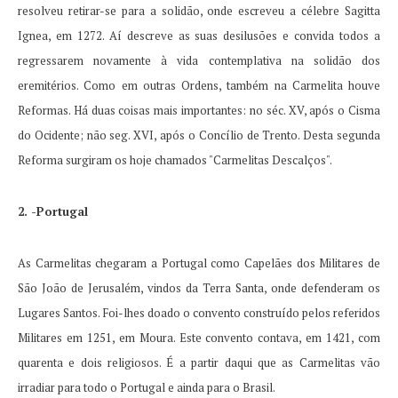
resolveu retirar-se para a solidão, onde escreveu a célebre Sagitta
Ignea, em 1272. Aí descreve as suas desilusões e convida todos a
regressarem novamente à vida contemplativa na solidão dos
eremitérios.
Como em outras Ordens, também na Carmelita houve
Reformas.
Há duas coisas mais importantes: no séc.
XV, após o Cisma
do Ocidente;
não seg.
XVI, após o Concílio de Trento.
Desta segunda
Reforma surgiram os hoje chamados "Carmelitas Descalços".
2. -Portugal
As Carmelitas chegaram a Portugal como Capelães dos Militares de
São João de Jerusalém, vindos da Terra Santa, onde defenderam os
Lugares Santos.
Foi-lhes doado o convento construído pelos referidos
Militares em 1251, em Moura.
Este convento contava, em 1421, com
quarenta e dois religiosos.
É a partir daqui que as Carmelitas vão
irradiar para todo o Portugal e ainda para o Brasil.