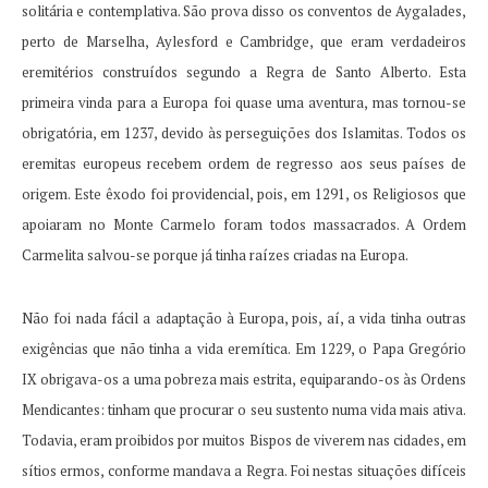
solitária e contemplativa.
São prova disso os conventos de Aygalades,
perto de Marselha, Aylesford e Cambridge, que eram verdadeiros
eremitérios construídos segundo a Regra de Santo Alberto.
Esta
primeira vinda para a Europa foi quase uma aventura, mas tornou-se
obrigatória, em 1237, devido às perseguições dos Islamitas.
Todos os
eremitas europeus recebem ordem de regresso aos seus países de
origem.
Este êxodo foi providencial, pois, em 1291, os Religiosos que
apoiaram no Monte Carmelo foram todos massacrados.
A Ordem
Carmelita salvou-se porque já tinha raízes criadas na Europa.
Não foi nada fácil a adaptação à Europa, pois, aí, a vida tinha outras
exigências que não tinha a vida eremítica.
Em 1229, o Papa Gregório
IX obrigava-os a uma pobreza mais estrita, equiparando-os às Ordens
Mendicantes: tinham que procurar o seu sustento numa vida mais ativa.
Todavia, eram proibidos por muitos Bispos de viverem nas cidades, em
sítios ermos, conforme mandava a Regra.
Foi nestas situações difíceis