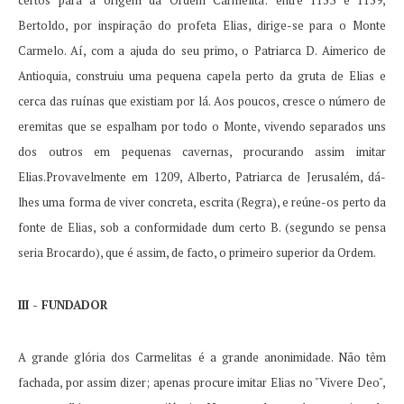
certos para a origem da Ordem Carmelita: entre 1153 e 1159,
Bertoldo, por inspiração do profeta Elias, dirige-se para o Monte
Carmelo.
Aí, com a ajuda do seu primo, o Patriarca D. Aimerico de
Antioquia, construiu uma pequena capela perto da gruta de Elias e
cerca das ruínas que existiam por lá.
Aos poucos, cresce o número de
eremitas que se espalham por todo o Monte, vivendo separados uns
dos outros em pequenas cavernas, procurando assim imitar
Elias.Provavelmente em 1209, Alberto, Patriarca de Jerusalém, dá-
lhes uma forma de viver concreta, escrita (Regra), e reúne-os perto da
fonte de Elias, sob a conformidade dum certo B. (segundo se pensa
seria Brocardo), que é assim, de facto, o primeiro superior da Ordem.
III - FUNDADOR
A grande glória dos Carmelitas é a grande anonimidade.
Não têm
fachada, por assim dizer;
apenas procure imitar Elias no "Vivere Deo",