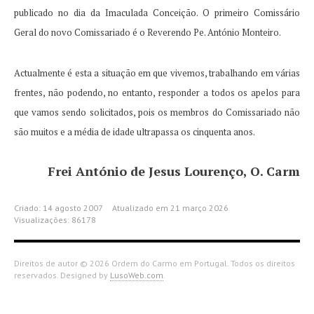
publicado no dia da Imaculada Conceição.
O primeiro Comissário
Geral do novo Comissariado é o Reverendo Pe.
António Monteiro.
Actualmente é esta a situação em que vivemos, trabalhando em várias
frentes, não podendo, no entanto, responder a todos os apelos para
que vamos sendo solicitados, pois os membros do Comissariado não
são muitos e a média de idade ultrapassa os cinquenta anos.
Frei António de Jesus Lourenço, O. Carm
Criado: 14 agosto 2007
Atualizado em 21 março 2026
Visualizações: 86178
Direitos de autor © 2026 Ordem do Carmo em Portugal. Todos os direitos
reservados. Designed by
LusoWeb.com
.