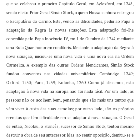
que se celebrou o primeiro Capítulo Geral, em Aylesford, em 1245,
sendo eleito Prior Geral Simão Stock, a quem Nossa senhora entregou
o Escapulário do Carmo.
Este, vendo as dificuldades, pediu ao Papa a
adaptação da Regra às novas situações.
Esta adaptação foi-lhe
concedida pelo Papa Inocêncio IV, em 1 de Outubro de 1247, mediante
uma Bula Quae honorem conditoris.
Mediante a adaptação da Regra à
nova situação, iniciou-se uma nova vida e uma nova era na Ordem
Carmelita.
A exemplo das outras Ordens Mendicantes, Simão Stock
fundou conventos nas cidades universitárias: Cambridge, 1249;
Oxford, 1253;
Paris, 1259;
Bolonha, 1260. Como já dissemos, esta
adaptação à nova vida na Europa não foi nada fácil.
Por um lado, as
pessoas não os acolhem bem, pensando que são mais uns tantos que
vêm viver à custa das suas esmolas;
por outro lado, são os próprios
eremitas que têm dificuldade em se adaptar à nova situação.
O Geral
de então, Nicolau, o Francês, sucessor de Simão Stock, tentou mesmo
destruir a obra de seu antecessor.
Mas, ao sentir oposição, demitiu-se e