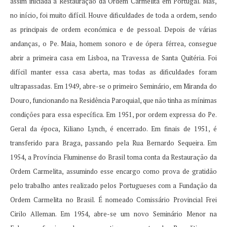
assim iniciada a Restauração da Ordem Carmelita em Portugal.
Mas,
no início, foi muito difícil.
Houve dificuldades de toda a ordem, sendo
as principais de ordem económica e de pessoal.
Depois de várias
andanças, o Pe.
Maia, homem sonoro e de ópera férrea, consegue
abrir a primeira casa em Lisboa, na Travessa de Santa Quitéria.
Foi
difícil manter essa casa aberta, mas todas as dificuldades foram
ultrapassadas.
Em 1949, abre-se o primeiro Seminário, em Miranda do
Douro, funcionando na Residência Paroquial, que não tinha as mínimas
condições para essa específica.
Em 1951, por ordem expressa do Pe.
Geral da época, Kiliano Lynch, é encerrado.
Em finais de 1951, é
transferido para Braga, passando pela Rua Bernardo Sequeira.
Em
1954, a Província Fluminense do Brasil toma conta da Restauração da
Ordem Carmelita, assumindo esse encargo como prova de gratidão
pelo trabalho antes realizado pelos Portugueses com a Fundação da
Ordem Carmelita no Brasil.
É nomeado Comissário Provincial Frei
Cirilo Alleman.
Em 1954, abre-se um novo Seminário Menor na