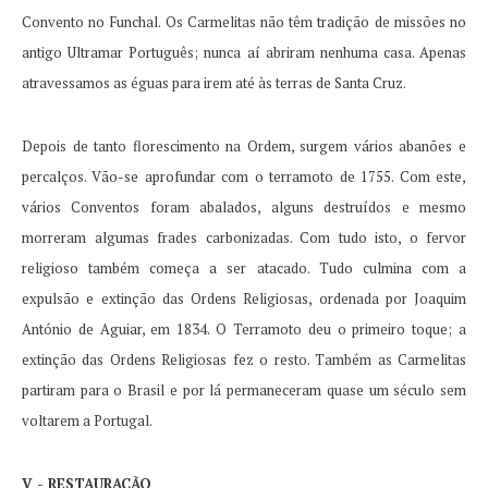
Convento no Funchal.
Os Carmelitas não têm tradição de missões no
antigo Ultramar Português;
nunca aí abriram nenhuma casa.
Apenas
atravessamos as éguas para irem até às terras de Santa Cruz.
Depois de tanto florescimento na Ordem, surgem vários abanões e
percalços.
Vão-se aprofundar com o terramoto de 1755. Com este,
vários Conventos foram abalados, alguns destruídos e mesmo
morreram algumas frades carbonizadas.
Com tudo isto, o fervor
religioso também começa a ser atacado.
Tudo culmina com a
expulsão e extinção das Ordens Religiosas, ordenada por Joaquim
António de Aguiar, em 1834. O Terramoto deu o primeiro toque;
a
extinção das Ordens Religiosas fez o resto.
Também as Carmelitas
partiram para o Brasil e por lá permaneceram quase um século sem
voltarem a Portugal.
V - RESTAURAÇÃO