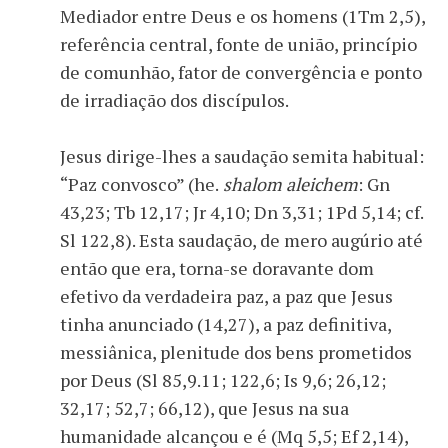
Mediador entre Deus e os homens (1Tm 2,5),
referência central, fonte de união, princípio
de comunhão, fator de convergência e ponto
de irradiação dos discípulos.
Jesus dirige-lhes a saudação semita habitual:
“Paz convosco” (he.
shalom aleichem
: Gn
43,23; Tb 12,17; Jr 4,10; Dn 3,31; 1Pd 5,14; cf.
Sl 122,8). Esta saudação, de mero augúrio até
então que era, torna-se doravante dom
efetivo da verdadeira paz, a paz que Jesus
tinha anunciado (14,27), a paz definitiva,
messiânica, plenitude dos bens prometidos
por Deus (Sl 85,9.11; 122,6; Is 9,6; 26,12;
32,17; 52,7; 66,12), que Jesus na sua
humanidade alcançou e é (Mq 5,5; Ef 2,14),