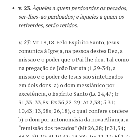
v. 23
.
Àqueles a quem perdoardes os pecados,
ser-lhes-ão perdoados; e àqueles a quem os
retiverdes, serão retidos.
v. 23
: Mt 18,18. Pelo Espírito Santo, Jesus
comunica à Igreja, na pessoa destes Dez, a
missão e o poder que o Pai lhe deu. Tal como
na pregação de João Batista (1,29-34), a
missão e o poder de Jesus são sintetizados
em dois dons: a) o dom messiânico por
excelência, o Espírito Santo (Lc 24,47; Jr
31,33; 33,8s; Ez 36,22-29; At 2,38; 5,31;
10,43; 13,38s; 26,18), o qual confere confere
b) o dom por antonomásia da nova Aliança, a
“remissão dos pecados” (Mt 26,28; Jr 31,34;
33,8; 50,20; At 10,43; 13,38; Rm 11,27; Ef 1,7;