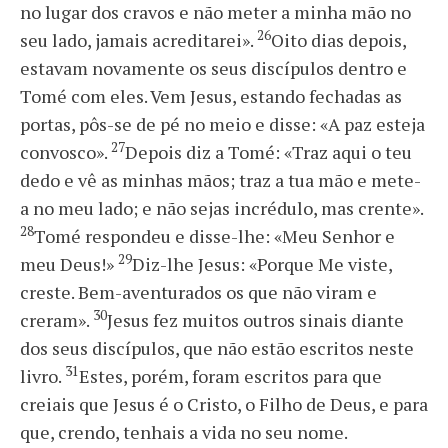
no lugar dos cravos e não meter a minha mão no
26
seu lado, jamais acreditarei».
Oito dias depois,
estavam novamente os seus discípulos dentro e
Tomé com eles. Vem Jesus, estando fechadas as
portas, pôs-se de pé no meio e disse: «A paz esteja
27
convosco».
Depois diz a Tomé: «Traz aqui o teu
dedo e vê as minhas mãos; traz a tua mão e mete-
a no meu lado; e não sejas incrédulo, mas crente».
28
Tomé respondeu e disse-lhe: «Meu Senhor e
29
meu Deus!»
Diz-lhe Jesus: «Porque Me viste,
creste. Bem-aventurados os que não viram e
30
creram».
Jesus fez muitos outros sinais diante
dos seus discípulos, que não estão escritos neste
31
livro.
Estes, porém, foram escritos para que
creiais que Jesus é o Cristo, o Filho de Deus, e para
que, crendo, tenhais a vida no seu nome.