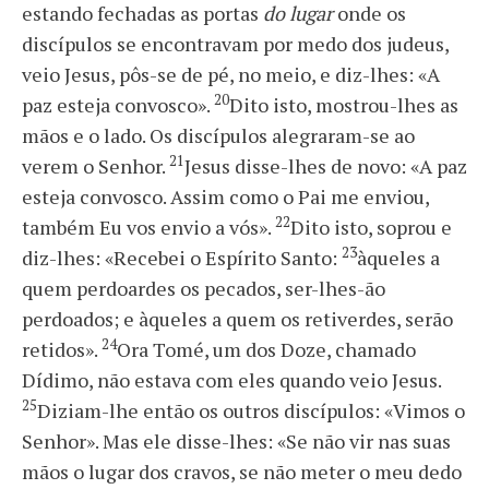
estando fechadas as portas
do lugar
onde os
discípulos se encontravam por medo dos judeus,
veio Jesus, pôs-se de pé, no meio, e diz-lhes: «A
20
paz esteja convosco».
Dito isto, mostrou-lhes as
mãos e o lado. Os discípulos alegraram-se ao
21
verem o Senhor.
Jesus disse-lhes de novo: «A paz
esteja convosco. Assim como o Pai me enviou,
22
também Eu vos envio a vós».
Dito isto, soprou e
23
diz-lhes: «Recebei o Espírito Santo:
àqueles a
quem perdoardes os pecados, ser-lhes-ão
perdoados; e àqueles a quem os retiverdes, serão
24
retidos».
Ora Tomé, um dos Doze, chamado
Dídimo, não estava com eles quando veio Jesus.
25
Diziam-lhe então os outros discípulos: «Vimos o
Senhor». Mas ele disse-lhes: «Se não vir nas suas
mãos o lugar dos cravos, se não meter o meu dedo