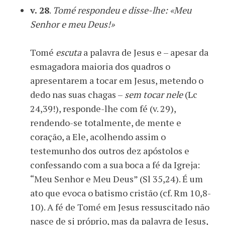
v. 28
.
Tomé respondeu e disse-lhe: «Meu
Senhor e meu Deus!»
Tomé
escuta
a palavra de Jesus e – apesar da
esmagadora maioria dos quadros o
apresentarem a tocar em Jesus, metendo o
dedo nas suas chagas –
sem tocar nele
(Lc
24,39!), responde-lhe com fé (v. 29),
rendendo-se totalmente, de mente e
coração, a Ele, acolhendo assim o
testemunho dos outros dez apóstolos e
confessando com a sua boca a fé da Igreja:
“Meu Senhor e Meu Deus” (Sl 35,24). É um
ato que evoca o batismo cristão (cf. Rm 10,8-
10). A fé de Tomé em Jesus ressuscitado não
nasce de si próprio, mas da palavra de Jesus,