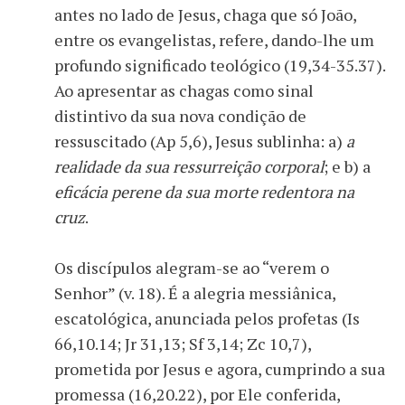
antes no lado de Jesus, chaga que só João,
entre os evangelistas, refere, dando-lhe um
profundo significado teológico (19,34-35.37).
Ao apresentar as chagas como sinal
distintivo da sua nova condição de
ressuscitado (Ap 5,6), Jesus sublinha: a)
a
realidade da sua ressurreição corporal
; e b) a
eficácia perene da sua morte redentora na
cruz
.
Os discípulos alegram-se ao “verem o
Senhor” (v. 18). É a alegria messiânica,
escatológica, anunciada pelos profetas (Is
66,10.14; Jr 31,13; Sf 3,14; Zc 10,7),
prometida por Jesus e agora, cumprindo a sua
promessa (16,20.22), por Ele conferida,