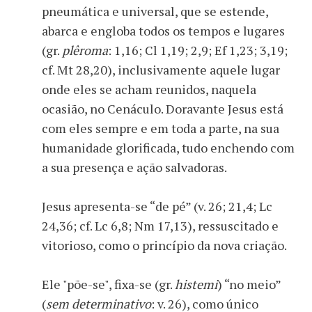
pneumática e universal, que se estende,
abarca e engloba todos os tempos e lugares
(gr.
plêroma
: 1,16; Cl 1,19; 2,9; Ef 1,23; 3,19;
cf. Mt 28,20), inclusivamente aquele lugar
onde eles se acham reunidos, naquela
ocasião, no Cenáculo. Doravante Jesus está
com eles sempre e em toda a parte, na sua
humanidade glorificada, tudo enchendo com
a sua presença e ação salvadoras.
Jesus apresenta-se “de pé” (v. 26; 21,4; Lc
24,36; cf. Lc 6,8; Nm 17,13), ressuscitado e
vitorioso, como o princípio da nova criação.
Ele "põe-se", fixa-se (gr.
histemi
) “no meio”
(
sem determinativo
: v. 26), como único