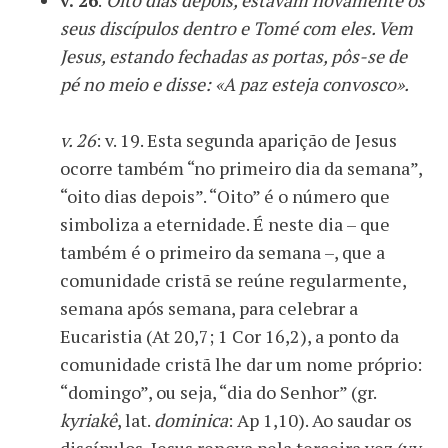
v. 26
.
Oito dias depois, estavam novamente os
seus discípulos dentro e Tomé com eles. Vem
Jesus, estando fechadas as portas, pôs-se de
pé no meio e disse: «A paz esteja convosco».
v. 26
: v. 19. Esta segunda aparição de Jesus
ocorre também “no primeiro dia da semana”,
“oito dias depois”. “Oito” é o número que
simboliza a eternidade. É neste dia – que
também é o primeiro da semana –, que a
comunidade cristã se reúne regularmente,
semana após semana, para celebrar a
Eucaristia (At 20,7; 1 Cor 16,2), a ponto da
comunidade cristã lhe dar um nome próprio:
“domingo”, ou seja, “dia do Senhor” (gr.
kyriakê
, lat.
dominica
: Ap 1,10). Ao saudar os