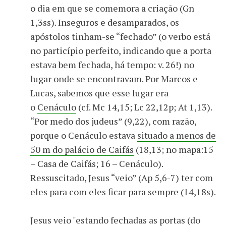
o dia em que se comemora a criação (Gn
1,3ss). Inseguros e desamparados, os
apóstolos tinham-se “fechado” (o verbo está
no particípio perfeito, indicando que a porta
estava bem fechada, há tempo: v. 26!) no
lugar onde se encontravam. Por Marcos e
Lucas, sabemos que esse lugar era
o
Cenáculo
(cf. Mc 14,15; Lc 22,12p; At 1,13).
“Por medo dos judeus” (9,22), com razão,
porque o Cenáculo estava
situado a menos de
50 m do palácio de Caifás
(18,13; no mapa:15
– Casa de Caifás; 16 – Cenáculo).
Ressuscitado, Jesus “veio” (Ap 5,6-7) ter com
eles para com eles ficar para sempre (14,18s).
Jesus veio "estando fechadas as portas (do