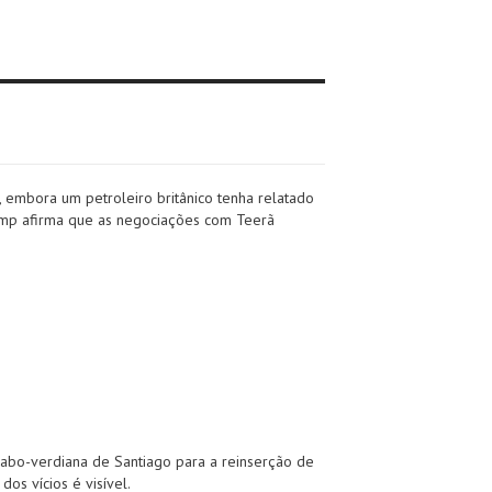
, embora um petroleiro britânico tenha relatado
rump afirma que as negociações com Teerã
cabo-verdiana de Santiago para a reinserção de
os vícios é visível.