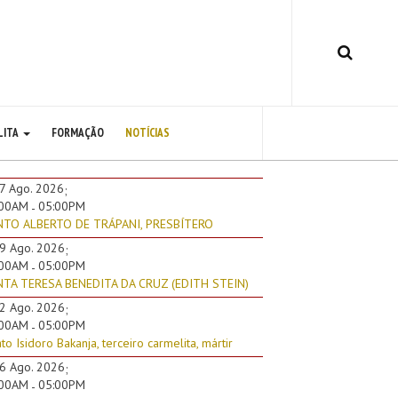
LITA
FORMAÇÃO
NOTÍCIAS
7 Ago. 2026
;
:00AM
05:00PM
-
NTO ALBERTO DE TRÁPANI, PRESBÍTERO
9 Ago. 2026
;
:00AM
05:00PM
-
TA TERESA BENEDITA DA CRUZ (EDITH STEIN)
2 Ago. 2026
;
:00AM
05:00PM
-
to Isidoro Bakanja, terceiro carmelita, mártir
6 Ago. 2026
;
:00AM
05:00PM
-