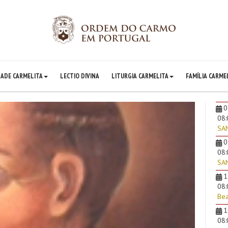
DADE CARMELITA
LECTIO DIVINA
LITURGIA CARMELITA
FAMÍLIA CARME
0
08
SA
0
08
SAN
1
08
Bea
1
08