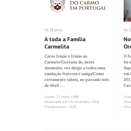
há 1
há 18 anos
No
A toda a Família
Or
Carmelita
O F
Caros Irmão e Irmãs no
foi 
Carmelo!Gostaria de, neste
Sup
momento, vos dirigir a todos uma
em 
saudação fraterna e amiga!Como
201
certamente sabeis, no passado mês
Cast
de Abril – ...
Cria
Criado: 21 maio 2008
Atua
Atualizado em 24 novembro 2018
Visu
Visualizações: 7165