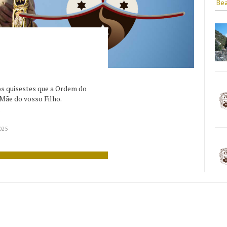
Bea
ós quisestes que a Ordem do
ãe do vosso Filho.
.
025