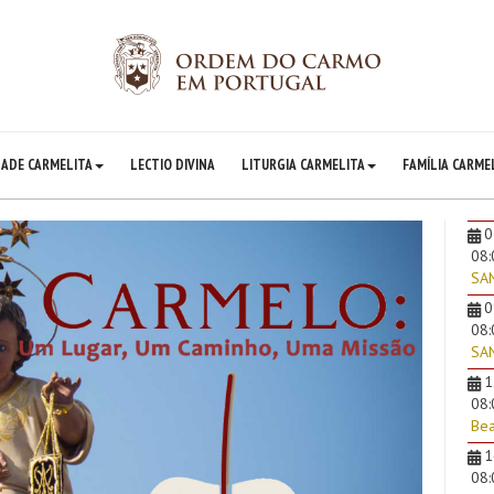
DADE CARMELITA
LECTIO DIVINA
LITURGIA CARMELITA
FAMÍLIA CARME
0
08
SA
0
08
SAN
1
08
Bea
1
08