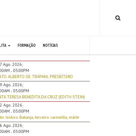
LITA
FORMAÇÃO
NOTÍCIAS
7 Ago. 2026
;
:00AM
05:00PM
-
NTO ALBERTO DE TRÁPANI, PRESBÍTERO
9 Ago. 2026
;
:00AM
05:00PM
-
TA TERESA BENEDITA DA CRUZ (EDITH STEIN)
2 Ago. 2026
;
:00AM
05:00PM
-
to Isidoro Bakanja, terceiro carmelita, mártir
6 Ago. 2026
;
:00AM
05:00PM
-