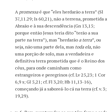
A
promessa
é que “eles herdarão a terra” (Sl
37,11.29; Is 60,21), não a terrena, prometida a
Abraão e à sua descendência (Gn 13,15;
porque então Jesus teria dito “terão a sua
parte na terra”), mas “herdarão
a terra
”, ou
seja, não uma parte dela, mas
toda ela
, não
uma porção de solo, mas a verdadeira e
definitiva terra prometida que é o Reino dos
céus, para onde caminham como
estrangeiros e peregrinos (cf. Lv 25,23; 1 Cor
6,9 s; Gl 5,21; cf. Fl 3,20; Hb 11,13-16),
começando já a saboreá-lo cá na terra (cf. v. 3;
19,29).