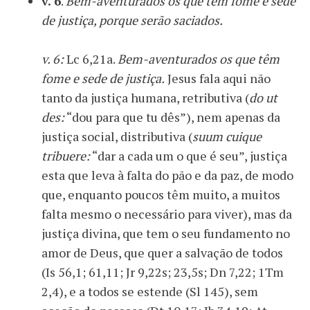
v. 6
.
Bem-aventurados os que têm fome e sede
de justiça, porque serão saciados.
v. 6:
Lc 6,21a.
Bem-aventurados os que têm
fome e sede de justiça.
Jesus fala aqui não
tanto da justiça humana, retributiva (
do ut
des:
“dou para que tu dês”), nem apenas da
justiça social, distributiva (
suum cuique
tribuere:
“dar a cada um o que é seu”, justiça
esta que leva à falta do pão e da paz, de modo
que, enquanto poucos têm muito, a muitos
falta mesmo o necessário para viver), mas da
justiça divina, que tem o seu fundamento no
amor de Deus, que quer a salvação de todos
(Is 56,1; 61,11; Jr 9,22s; 23,5s; Dn 7,22; 1Tm
2,4), e a todos se estende (Sl 145), sem