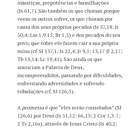
injustiças, prepotências e humilhações
(Is 61,7). São também os que choram porque
veem os outros sofrer, os que choram por
causa dos seus próprios pecados (Is 57,18; Jr
50,4; Lm 1,9.15; Br 1,5) e dos pecados do seu
povo, que sobre ele fazem cair a sua própria
ruína (cf. Sl 137,1; Is 22,4; Jr 9,1; 13,17 Jl 2,17;
Tb 13,14; Lc 19,41). São ainda os que
anunciam a Palavra de Deus,
incompreendidos, passando por dificuldades,
enfrentando adversidades e sofrendo
tribulações (cf. Sl 126,5).
A
promessa
é que “eles serão consolados” (Sl
126,6) por Deus (Is 51,12; 66,13; 2 Cor 1,3-7;
2 Ts 2,16s), através de Jesus Cristo (Is 40,2;