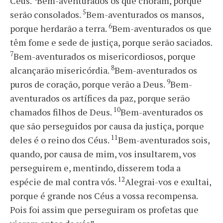
Céus.
Bem-aventurados os que choram, porque
5
serão consolados.
Bem-aventurados os mansos,
6
porque herdarão a terra.
Bem-aventurados os que
têm fome e sede de justiça, porque serão saciados.
7
Bem-aventurados os misericordiosos, porque
8
alcançarão misericórdia.
Bem-aventurados os
9
puros de coração, porque verão a Deus.
Bem-
aventurados os artífices da paz, porque serão
10
chamados filhos de Deus.
Bem-aventurados os
que são perseguidos por causa da justiça, porque
11
deles é o reino dos Céus.
Bem-aventurados sois,
quando, por causa de mim, vos insultarem, vos
perseguirem e, mentindo, disserem toda a
12
espécie de mal contra vós.
Alegrai-vos e exultai,
porque é grande nos Céus a vossa recompensa.
Pois foi assim que perseguiram os profetas que