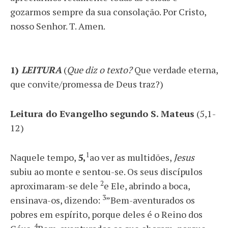
gozarmos sempre da sua consolação. Por Cristo,
nosso Senhor. T. Amen.
1)
LEITURA
(
Que diz o texto?
Que verdade eterna,
que convite/promessa de Deus traz?)
Leitura do Evangelho segundo S. Mateus
(5,1-
12)
1
Naquele tempo,
5,
ao ver as multidões,
Jesus
subiu ao monte e sentou-se. Os seus discípulos
2
aproximaram-se dele
e Ele, abrindo a boca,
3
ensinava-os, dizendo:
”Bem-aventurados os
pobres em espírito, porque deles é o Reino dos
4