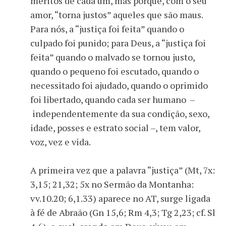
méritos de cada um, mas porque, com o seu
amor, “torna justos” aqueles que são maus.
Para nós, a “justiça foi feita” quando o
culpado foi punido; para Deus, a “justiça foi
feita” quando o malvado se tornou justo,
quando o pequeno foi escutado, quando o
necessitado foi ajudado, quando o oprimido
foi libertado, quando cada ser humano –
independentemente da sua condição, sexo,
idade, posses e estrato social –, tem valor,
voz, vez e vida.
A primeira vez que a palavra “justiça” (Mt, 7x:
3,15; 21,32; 5x no Sermão da Montanha:
vv.10.20; 6,1.33) aparece no AT, surge ligada
à fé de Abraão (Gn 15,6; Rm 4,3; Tg 2,23; cf. Sl