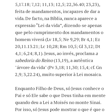
5,17.18; 7,12; 11,13; 12,5; 22,36.40; 23,23),
feita de mandamentos, incapazes de dar a
vida. De facto, na Bíblia, nunca aparece a
expressão “Lei da vida”, dizendo-se apenas
que pelo cumprimento dos mandamentos o
homem viverá (Lv 18,5; Ne 9,29; Br 4,1; Ez
20,11.13.21; Lc 10,28; Rm 10,5; Gl 3,12; Dt
4,1; 6,24; 8,1). Jesus, ao invés, proclama
a
sabedoria do Reino
(13,19), a autêntica
"árvore da vida" (Pv 3,18; 11,30; 15,4; cf. Gn
2,9; 3,22.24), muito superior à Lei mosaica.
Enquanto Filho de Deus, só Jesus conhece o
Pai e só Ele sabe o que Deus tinha em mente
quando deu a Lei a Moisés no monte Sinai.
Por isso, só Jesus pode mostrar o que é que o