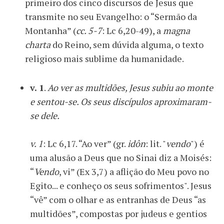
primeiro dos cinco discursos de Jesus que
transmite no seu Evangelho: o “Sermão da
Montanha” (
cc. 5-7
: Lc 6,20-49), a
magna
charta
do Reino, sem dúvida alguma, o texto
religioso mais sublime da humanidade.
v. 1
.
Ao ver as multidões, Jesus subiu ao monte
e sentou-se. Os seus discípulos aproximaram-
se dele.
v. 1
: Lc 6,17. “Ao ver” (gr.
idôn
: lit. "
vendo
") é
uma alusão a Deus que no Sinai diz a Moisés:
“
Vendo
, vi” (Ex 3,7) a aflição do Meu povo no
Egito... e conheço os seus sofrimentos". Jesus
“vê” com o olhar e as entranhas de Deus “as
multidões”, compostas por judeus e gentios