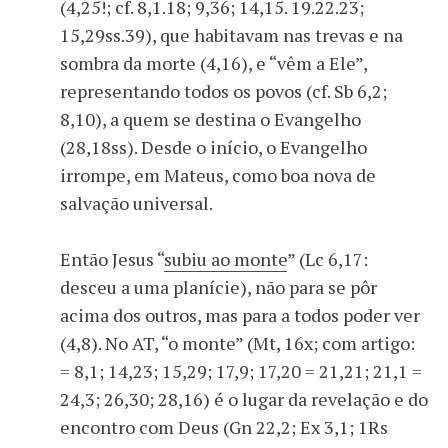
(4,25!; cf. 8,1.18; 9,36; 14,15. 19.22.23;
15,29ss.39), que habitavam nas trevas e na
sombra da morte (4,16), e “vêm a Ele”,
representando todos os povos (cf. Sb 6,2;
8,10), a quem se destina o Evangelho
(28,18ss). Desde o início, o Evangelho
irrompe, em Mateus, como boa nova de
salvação universal.
Então Jesus “
subiu ao monte
” (Lc 6,17:
desceu a uma planície), não para se pôr
acima dos outros, mas para a todos poder ver
(4,8). No AT, “o monte” (Mt, 16x; com artigo:
= 8,1; 14,23; 15,29; 17,9; 17,20 = 21,21; 21,1 =
24,3; 26,30; 28,16) é o lugar da revelação e do
encontro com Deus (Gn 22,2; Ex 3,1; 1Rs