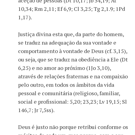
aceção de pessoas (Dt 10,17; Jb 34,19; At
10,34; Rm 2,11; Ef 6,9; Cl 3,25; Tg 2,1.9; 1Pd
1,17).
Justiça divina esta que, da parte do homem,
se traduz na adequação da sua vontade e
comportamento à vontade de Deus (cf. 3,15),
ou seja, que se traduz na obediência a Ele (Dt
6,25) e no amor ao próximo (1Jo 3,10),
através de relações fraternas e na compaixão
pelo outro, em todos os âmbitos da vida
pessoal e comunitária (religioso, familiar,
social e profissional: 5,20; 23,23; Lv 19,15; Sl
146,7; Jr 7,5ss).
Deus é justo não porque retribui conforme os