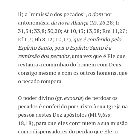
ii) a “remissão dos pecados”,
o dom
por
antonomásia
da nova Aliança
(Mt 26,28; Jr
31,34; 33,8; 50,20; At 10,43; 13,38; Rm 11,27;
Ef 1,7; Hb 8,12; 10,17),
que é conferido pelo
Espírito Santo
, pois
o Espírito Santo é a
remissão dos pecados
, uma vez que é Ele que
restaura a comunhão do homem com Deus,
consigo mesmo e com os outros homens, que
o pecado rompera.
O poder divino (gr.
exousía
) de perdoar os
pecados é conferido por Cristo à sua Igreja na
pessoa destes Dez apóstolos (Mt 9,6ss;
18,18), para que eles continuem a sua missão
como dispensadores do perdão que Ele, o