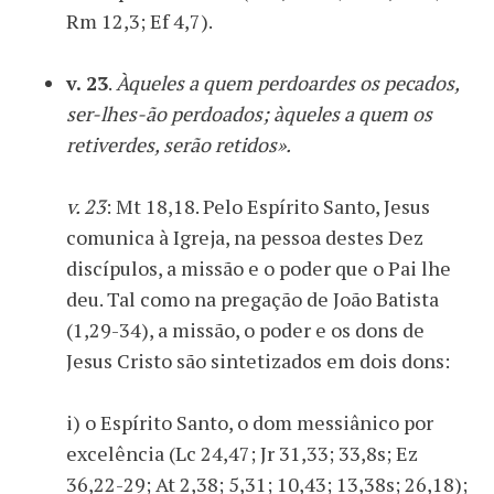
Rm 12,3; Ef 4,7).
v. 23
.
Àqueles a quem perdoardes os pecados,
ser-lhes-ão perdoados; àqueles a quem os
retiverdes, serão retidos».
v. 23
: Mt 18,18. Pelo Espírito Santo, Jesus
comunica à Igreja, na pessoa destes Dez
discípulos, a missão e o poder que o Pai lhe
deu. Tal como na pregação de João Batista
(1,29-34), a missão, o poder e os dons de
Jesus Cristo são sintetizados em dois dons:
i) o Espírito Santo, o dom messiânico por
excelência (Lc 24,47; Jr 31,33; 33,8s; Ez
36,22-29; At 2,38; 5,31; 10,43; 13,38s; 26,18);