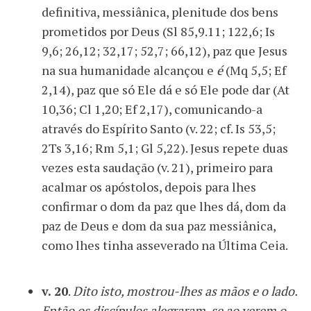
definitiva, messiânica, plenitude dos bens
prometidos por Deus (Sl 85,9.11; 122,6; Is
9,6; 26,12; 32,17; 52,7; 66,12), paz que Jesus
na sua humanidade alcançou e
é
(Mq 5,5; Ef
2,14), paz que só Ele dá e só Ele pode dar (At
10,36; Cl 1,20; Ef 2,17), comunicando-a
através do Espírito Santo (v. 22; cf. Is 53,5;
2Ts 3,16; Rm 5,1; Gl 5,22). Jesus repete duas
vezes esta saudação (v. 21), primeiro para
acalmar os apóstolos, depois para lhes
confirmar o dom da paz que lhes dá, dom da
paz de Deus e dom da sua paz messiânica,
como lhes tinha asseverado na Última Ceia.
v. 20
.
Dito isto, mostrou-lhes as mãos e o lado.
Então os discípulos alegraram-se ao verem o