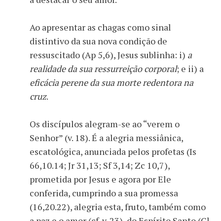
Ao apresentar as chagas como sinal
distintivo da sua nova condição de
ressuscitado (Ap 5,6), Jesus sublinha: i)
a
realidade da sua ressurreição corporal
; e ii) a
eficácia perene da sua morte redentora na
cruz
.
Os discípulos alegram-se ao “verem o
Senhor” (v. 18). É a alegria messiânica,
escatológica, anunciada pelos profetas (Is
66,10.14; Jr 31,13; Sf 3,14; Zc 10,7),
prometida por Jesus e agora por Ele
conferida, cumprindo a sua promessa
(16,20.22), alegria esta, fruto, também como
a paz e o amor (cf. v. 23), do Espírito Santo (Gl