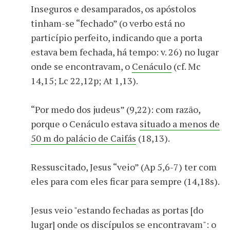
Inseguros e desamparados, os apóstolos
tinham-se “fechado” (o verbo está no
particípio perfeito, indicando que a porta
estava bem fechada, há tempo: v. 26) no lugar
onde se encontravam, o
Cenáculo
(cf. Mc
14,15; Lc 22,12p; At 1,13).
“Por medo dos judeus” (9,22): com razão,
porque o Cenáculo estava
situado a menos de
50 m do palácio de Caifás
(18,13).
Ressuscitado, Jesus “veio” (Ap 5,6-7) ter com
eles para com eles ficar para sempre (14,18s).
Jesus veio "estando fechadas as portas [do
lugar] onde os discípulos se encontravam": o