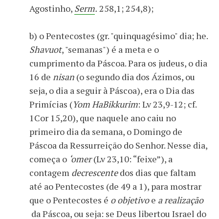
Agostinho,
Serm
.
258,1; 254,8);
b) o Pentecostes (gr. "quinquagésimo" dia; he.
Shavuot
, "semanas") é a meta e o
cumprimento da Páscoa. Para os judeus, o dia
16 de
nisan
(o segundo dia dos Ázimos, ou
seja, o dia a seguir à Páscoa), era o Dia das
Primícias (
Yom HaBikkurim
: Lv 23,9-12; cf.
1Cor 15,20), que naquele ano caiu no
primeiro dia da semana, o Domingo de
Páscoa da Ressurreição do Senhor. Nesse dia,
começa o
‘omer
(Lv 23,10: “feixe”), a
contagem
decrescente
dos dias que faltam
até ao Pentecostes (de 49 a 1), para mostrar
que o Pentecostes é
o objetivo
e
a realização
da Páscoa, ou seja: se Deus libertou Israel do