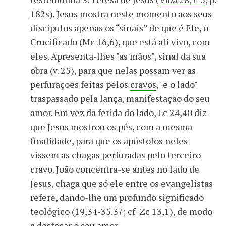
182s). Jesus mostra neste momento aos seus
discípulos apenas os “sinais” de que é Ele, o
Crucificado (Mc 16,6), que está ali vivo, com
eles. Apresenta-lhes "as mãos", sinal da sua
obra (v. 25), para que nelas possam ver as
perfurações feitas pelos
cravos
, "e o lado"
traspassado pela lança, manifestação do seu
amor. Em vez da ferida do lado, Lc 24,40 diz
que Jesus mostrou os pés, com a mesma
finalidade, para que os apóstolos neles
vissem as chagas perfuradas pelo terceiro
cravo. João concentra-se antes no lado de
Jesus, chaga que só ele entre os evangelistas
refere, dando-lhe um profundo significado
teológico (19,34-35.37; cf Zc 13,1), de modo
a destacar o seu amor.