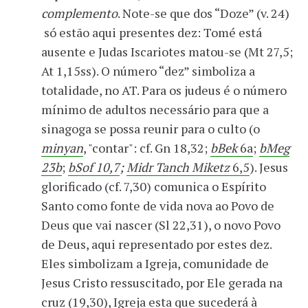
complemento
. Note-se que dos “Doze” (v. 24)
só estão aqui presentes dez: Tomé está
ausente e Judas Iscariotes matou-se (Mt 27,5;
At 1,15ss). O número “dez” simboliza a
totalidade, no AT. Para os judeus é o número
mínimo de adultos necessário para que a
sinagoga se possa reunir para o culto (o
minyan
, "contar": cf. Gn 18,32;
bBek
6a
;
bMeg
23b
;
bSof 10,7
;
Midr Tanch Miketz
6,5
). Jesus
glorificado (cf. 7,30) comunica o Espírito
Santo como fonte de vida nova ao Povo de
Deus que vai nascer (Sl 22,31), o novo Povo
de Deus, aqui representado por estes dez.
Eles simbolizam a Igreja, comunidade de
Jesus Cristo ressuscitado, por Ele gerada na
cruz (19,30), Igreja esta que sucederá à