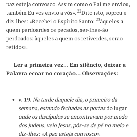
paz esteja convosco. Assim como o Pai me enviou,
22
também Eu vos envio a vós».
Dito isto, soprou e
23
diz-lhes: «Recebei o Espírito Santo:
àqueles a
quem perdoardes os pecados, ser-lhes-ão
perdoados; àqueles a quem os retiverdes, serão
retidos».
Ler a primeira vez… Em silêncio, deixar a
Palavra ecoar no coração… Observações:
v. 19.
Na tarde daquele dia, o primeiro da
semana, estando fechadas as portas
do lugar
onde os discípulos se encontravam por medo
dos judeus, veio Jesus, pôs-se de pé no meio e
diz-lhes: «A paz esteja convosco».