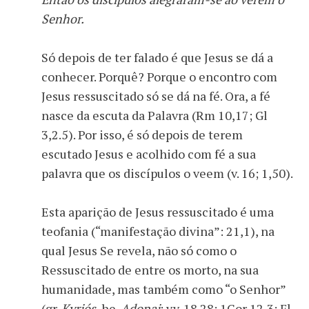
Senhor.
Só depois de ter falado é que Jesus se dá a
conhecer. Porquê? Porque o encontro com
Jesus ressuscitado só se dá na fé. Ora, a fé
nasce da escuta da Palavra (Rm 10,17; Gl
3,2.5). Por isso, é só depois de terem
escutado Jesus e acolhido com fé a sua
palavra que os discípulos o veem (v. 16; 1,50).
Esta aparição de Jesus ressuscitado é uma
teofania (“manifestação divina”: 21,1), na
qual Jesus Se revela, não só como o
Ressuscitado de entre os morto, na sua
humanidade, mas também como “o Senhor”
(gr.
Kyriós
, he.
Adonai
: vv. 18.28; 1Cor 12,3; Fl