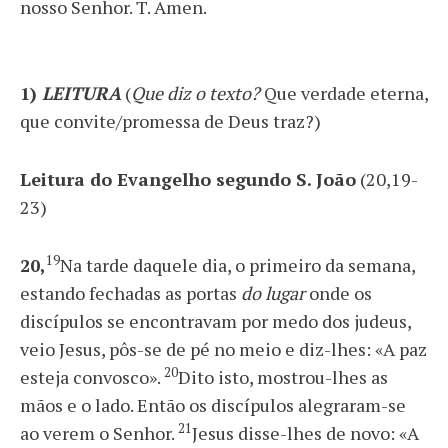
nosso Senhor. T. Amen.
1)
LEITURA
(
Que diz o texto?
Que verdade eterna,
que convite/promessa de Deus traz?)
Leitura do Evangelho segundo S. João
(20,19-
23)
19
20,
Na tarde daquele dia, o primeiro da semana,
estando fechadas as portas
do lugar
onde os
discípulos se encontravam por medo dos judeus,
veio Jesus, pôs-se de pé no meio e diz-lhes: «A paz
20
esteja convosco».
Dito isto, mostrou-lhes as
mãos e o lado. Então os discípulos alegraram-se
21
ao verem o Senhor.
Jesus disse-lhes de novo: «A