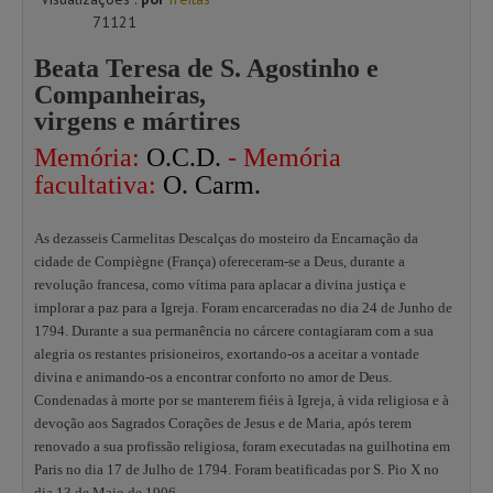
71121
Beata Teresa de S. Agostinho e
Companheiras,
virgens e mártires
Memória:
O.C.D.
- Memória
facultativa:
O. Carm.
As dezasseis Carmelitas Descalças do mosteiro da Encarnação da
cidade de Compiègne (França) ofereceram-se a Deus, durante a
revolução francesa, como vítima para aplacar a divina justiça e
implorar a paz para a Igreja. Foram encarceradas no dia 24 de Junho de
1794. Durante a sua permanência no cárcere contagiaram com a sua
alegria os restantes prisioneiros, exortando-os a aceitar a vontade
divina e animando-os a encontrar conforto no amor de Deus.
Condenadas à morte por se manterem fiéis à Igreja, à vida religiosa e à
devoção aos Sagrados Corações de Jesus e de Maria, após terem
renovado a sua profissão religiosa, foram executadas na guilhotina em
Paris no dia 17 de Julho de 1794. Foram beatificadas por S. Pio X no
dia 13 de Maio de 1906.