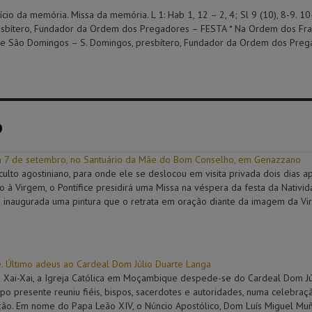
cio da memória. Missa da memória. L 1: Hab 1, 12 – 2, 4; Sl 9 (10), 8-9. 1
esbítero, Fundador da Ordem dos Pregadores – FESTA * Na Ordem dos Fra
e São Domingos – S. Domingos, presbítero, Fundador da Ordem dos Preg
o
m 7 de setembro, no Santuário da Mãe do Bom Conselho, em Genazzano
culto agostiniano, para onde ele se deslocou em visita privada dois dias 
io à Virgem, o Pontífice presidirá uma Missa na véspera da festa da Nativ
á inaugurada uma pintura que o retrata em oração diante da imagem da Vi
 Último adeus ao Cardeal Dom Júlio Duarte Langa
 Xai-Xai, a Igreja Católica em Moçambique despede-se do Cardeal Dom Jú
po presente reuniu fiéis, bispos, sacerdotes e autoridades, numa celebr
ição. Em nome do Papa Leão XIV, o Núncio Apostólico, Dom Luís Miguel Mu