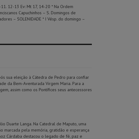
0-11. 12-13 Ev: Mt 17, 14-20 * Na Ordem
nciscanos Capuchinhos – S. Domingos de
adores – SOLENIDADE * I Vésp. do domingo –
após sua eleição à Cátedra de Pedro para confiar
idade da Bem-Aventurada Virgem Maria. Para a
rgem, assim como os Pontífices seus antecessores
lio Duarte Langa. Na Catedral de Maputo, uma
ação marcada pela memória, gratidão e esperança
ñoz Cárdaba destacou o legado de fé, paz e