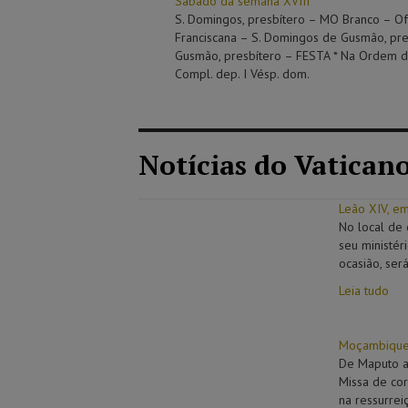
Sábado da semana XVIII
S. Domingos, presbítero – MO Branco – Ofí
Franciscana – S. Domingos de Gusmão, pr
Gusmão, presbítero – FESTA * Na Ordem d
Compl. dep. I Vésp. dom.
Notícias do Vatican
Leão XIV, e
No local de 
seu ministér
ocasião, ser
Leia tudo
Moçambique.
De Maputo a
Missa de cor
na ressurre