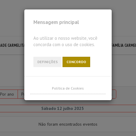
Mensagem principal
Ao utilizar o nosso website, você
concorda com o uso de cookies.
DADE CARMELITA
LECTIO DIVINA
LITURGIA CARMELITA
FAMÍLIA CARME
DEFINIÇÕES
CONCORDO
Política de Cookies
Por ano
Por mês
Por semana
Hoje
Ir para o mês
Sábado 12 julho 2025
Não foram encontrados eventos